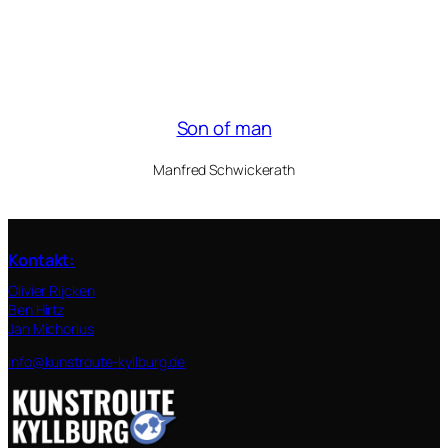
Son of man
Manfred Schwickerath
Kontakt
:
Olivier Rijcken
Ben Hirtz
Jan Michorius
info@kunstroute-kyllburg.de