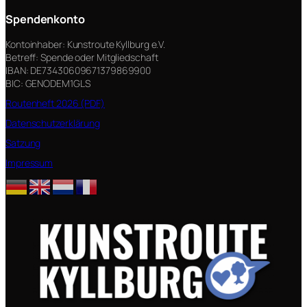
Spendenkonto
Kontoinhaber: Kunstroute Kyllburg e.V.
Betreff: Spende oder Mitgliedschaft
IBAN: DE73430609671379869900
BIC: GENODEM1GLS
Routenheft 2026 (PDF)
Datenschutzerklärung
Satzung
Impressum