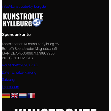
info@kunstroute-kyllburg.de
Spendenkonto
Kontoinhaber: Kunstroute Kyllburg e.V.
Betreff: Spende oder Mitgliedschaft
IBAN: DE73430609671379869900
BIC: GENODEM1GLS
Routenheft 2026 (PDF)
Datenschutzerklärung
Satzung
Impressum