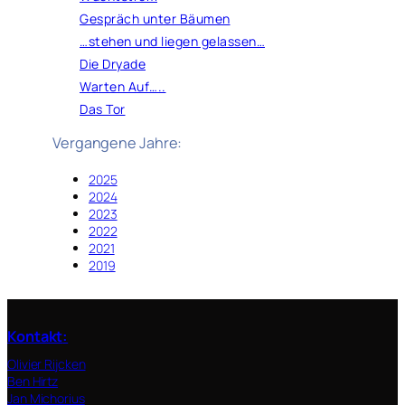
Gespräch unter Bäumen
…stehen und liegen gelassen…
Die Dryade
Warten Auf…..
Das Tor
Vergangene Jahre:
2025
2024
2023
2022
2021
2019
Kontakt
:
Olivier Rijcken
Ben Hirtz
Jan Michorius