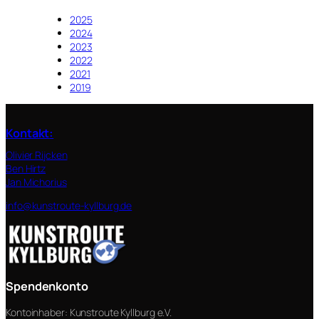
2025
2024
2023
2022
2021
2019
Kontakt
:
Olivier Rijcken
Ben Hirtz
Jan Michorius
info@kunstroute-kyllburg.de
Spendenkonto
Kontoinhaber: Kunstroute Kyllburg e.V.