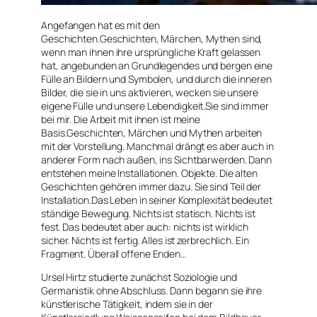
Angefangen hat es mit den
Geschichten.Geschichten, Märchen, Mythen sind,
wenn man ihnen ihre ursprüngliche Kraft gelassen
hat, angebunden an Grundlegendes und bergen eine
Fülle an Bildern und Symbolen, und durch die inneren
Bilder, die sie in uns aktivieren, wecken sie unsere
eigene Fülle und unsere Lebendigkeit.Sie sind immer
bei mir. Die Arbeit mit ihnen ist meine
Basis.Geschichten, Märchen und Mythen arbeiten
mit der Vorstellung. Manchmal drängt es aber auch in
anderer Form nach außen, ins Sichtbarwerden. Dann
entstehen meine Installationen. Objekte. Die alten
Geschichten gehören immer dazu. Sie sind Teil der
Installation.Das Leben in seiner Komplexität bedeutet
ständige Bewegung. Nichts ist statisch. Nichts ist
fest. Das bedeutet aber auch: nichts ist wirklich
sicher. Nichts ist fertig. Alles ist zerbrechlich. Ein
Fragment. Überall offene Enden…
Ursel Hirtz studierte zunächst Soziologie und
Germanistik ohne Abschluss. Dann begann sie ihre
künstlerische Tätigkeit, indem sie in der