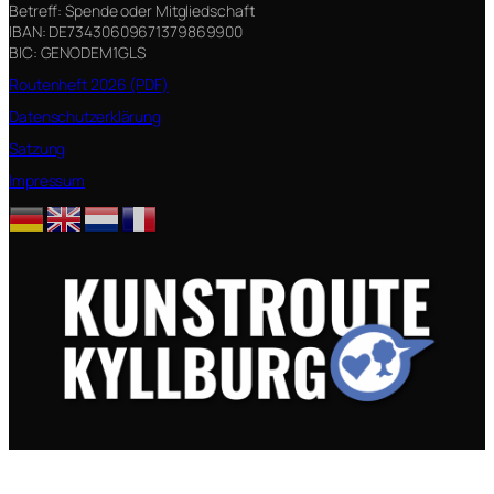
Betreff: Spende oder Mitgliedschaft
IBAN: DE73430609671379869900
BIC: GENODEM1GLS
Routenheft 2026 (PDF)
Datenschutzerklärung
Satzung
Impressum