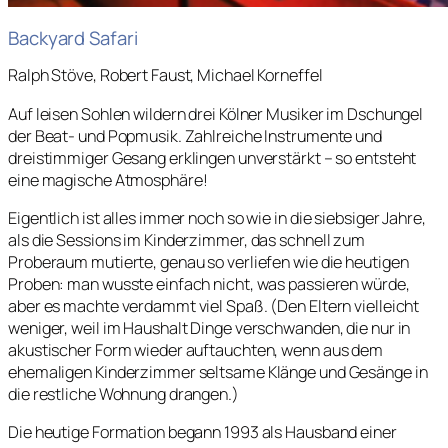
Backyard Safari
Ralph Stöve, Robert Faust, Michael Korneffel
Auf leisen Sohlen wildern drei Kölner Musiker im Dschungel
der Beat- und Popmusik. Zahlreiche Instrumente und
dreistimmiger Gesang erklingen unverstärkt – so entsteht
eine magische Atmosphäre!
Eigentlich ist alles immer noch so wie in die siebsiger Jahre,
als die Sessions im Kinderzimmer, das schnell zum
Proberaum mutierte, genau so verliefen wie die heutigen
Proben: man wusste einfach nicht, was passieren würde,
aber es machte verdammt viel Spaß. (Den Eltern vielleicht
weniger, weil im Haushalt Dinge verschwanden, die nur in
akustischer Form wieder auftauchten, wenn aus dem
ehemaligen Kinderzimmer seltsame Klänge und Gesänge in
die restliche Wohnung drangen.)
Die heutige Formation begann 1993 als Hausband einer