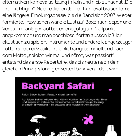
alternativen Karnevalssitzung in Köln und hieß zunächst „Die
Drei Richtigen“. Nach etlichen Jahren Karneval brauchte man
eine längere Erholungsphase, bis die Band sich 2007 wieder
formierte. Inzwischen war die Lust auf Boxen schleppen und
Verstärkeranlagen aufbauen endgültig am Nullpunkt
angekommen und man beschloss, fortan ausschließlich
akustisch zu spielen. Instrumente und andere Klangerzeuger
hatten alle drei Musiker reichlich angesammelt und nach
dem Motto „spielen wir mal und hören, was passiert“,
entstand das erste Repertoire, das bis heute nach dem
gleichen Prinzip ständig erweitert bzw. verändert wird.